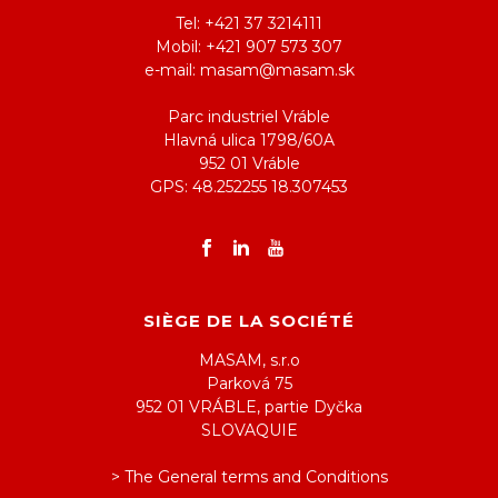
Tel: +421 37 3214111
Mobil: +421 907 573 307
e-mail: masam@masam.sk
Parc industriel Vráble
Hlavná ulica 1798/60A
952 01 Vráble
GPS: 48.252255 18.307453
SIÈGE DE LA SOCIÉTÉ
MASAM, s.r.o
Parková 75
952 01 VRÁBLE, partie Dyčka
SLOVAQUIE
> The General terms and Conditions