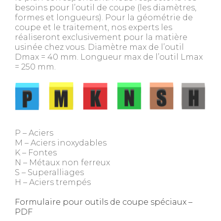
besoins pour l’outil de coupe (les diamètres,
formes et longueurs). Pour la géométrie de
coupe et le traitement, nos experts les
réaliseront exclusivement pour la matière
usinée chez vous. Diamètre max de l’outil
Dmax = 40 mm. Longueur max de l’outil Lmax
= 250 mm.
P – Aciers
M – Aciers inoxydables
K – Fontes
N – Métaux non ferreux
S – Superalliages
H – Aciers trempés
Formulaire pour outils de coupe spéciaux –
PDF