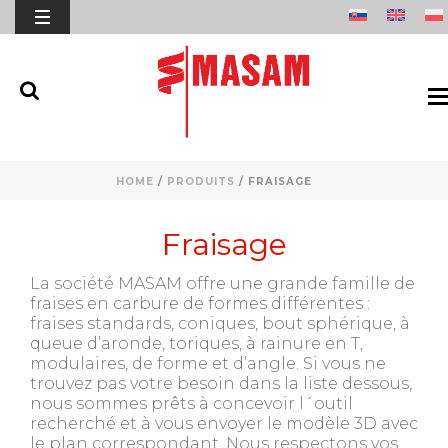
HOME
/
PRODUITS
/
FRAISAGE
Fraisage
La société MASAM offre une grande famille de
fraises en carbure de formes différentes :
fraises standards, coniques, bout sphérique, à
queue d’aronde, toriques, à rainure en T,
modulaires, de forme et d’angle. Si vous ne
trouvez pas votre besoin dans la liste dessous,
nous sommes prêts à concevoir l´outil
recherché et à vous envoyer le modèle 3D avec
le plan correspondant. Nous respectons vos