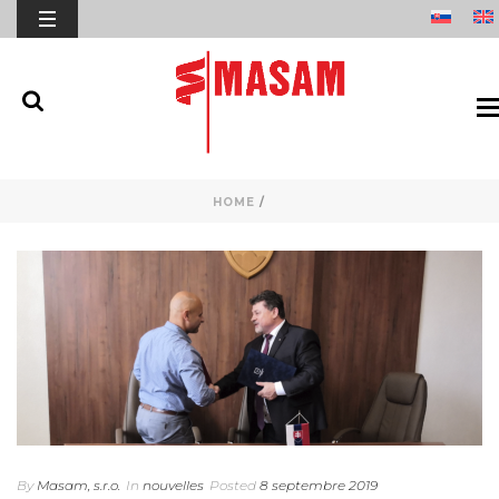
HOME
/
By
Masam, s.r.o.
In
nouvelles
Posted
8 septembre 2019