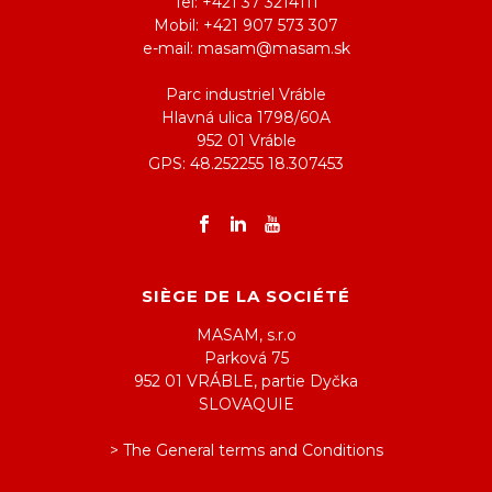
Tel: +421 37 3214111
Mobil: +421 907 573 307
e-mail: masam@masam.sk
Parc industriel Vráble
Hlavná ulica 1798/60A
952 01 Vráble
GPS: 48.252255 18.307453
SIÈGE DE LA SOCIÉTÉ
MASAM, s.r.o
Parková 75
952 01 VRÁBLE, partie Dyčka
SLOVAQUIE
> The General terms and Conditions